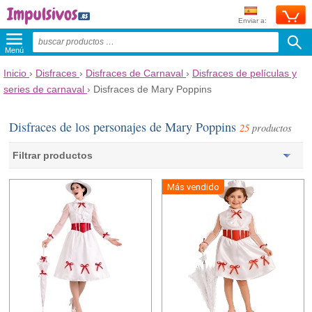
Enviar a:
Menú
Inicio
›
Disfraces
›
Disfraces de Carnaval
›
Disfraces de películas y
series de carnaval
›
Disfraces de Mary Poppins
Disfraces de los personajes de Mary Poppins
25
productos
Filtrar productos
Más vendido