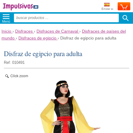
Enviar a:
Menú
Inicio
›
Disfraces
›
Disfraces de Carnaval
›
Disfraces de países del
mundo
›
Disfraces de egipcio
›
Disfraz de egipcio para adulta
Disfraz de egipcio para adulta
Ref: 010491
Click zoom