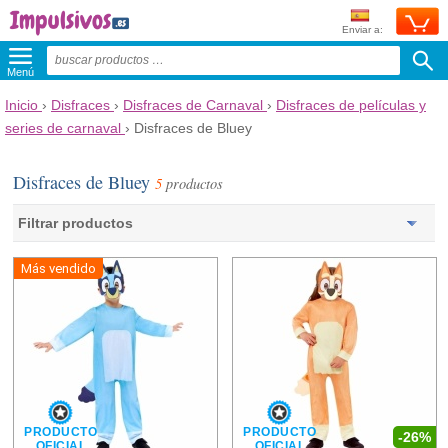
Enviar a:
Menú
Inicio
›
Disfraces
›
Disfraces de Carnaval
›
Disfraces de películas y
series de carnaval
›
Disfraces de Bluey
Disfraces de Bluey
5
productos
Filtrar productos
Más vendido
PRODUCTO
PRODUCTO
-26%
OFICIAL
OFICIAL