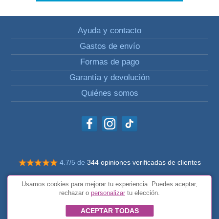
Ayuda y contacto
Gastos de envío
Formas de pago
Garantía y devolución
Quiénes somos
4.7/5 de
344 opiniones verificadas de clientes
© Todos los derechos reservados Impulsivos
Usamos cookies para mejorar tu experiencia. Puedes aceptar,
Condiciones generales
rechazar o
personalizar
tu elección.
ACEPTAR TODAS