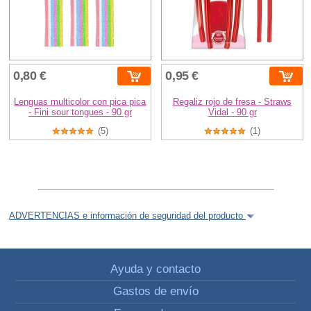
0,80 €
0,95 €
Lenguas multicolor con pica pica
Regaliz rojo de fresa - Straws
- Fini sour tongues - 90 gr
Vidal - 90 gr
(5)
(1)
ADVERTENCIAS e información de seguridad del producto
Ayuda y contacto
Gastos de envío