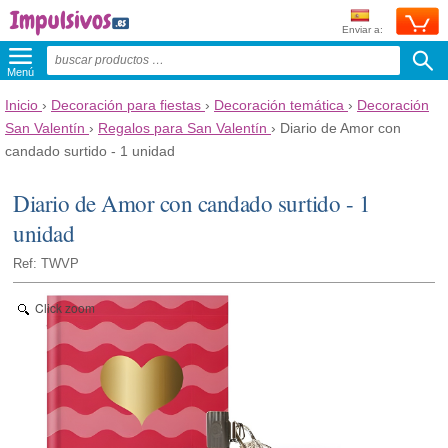
Enviar a:
Menú
Inicio
›
Decoración para fiestas
›
Decoración temática
›
Decoración
San Valentín
›
Regalos para San Valentín
›
Diario de Amor con
candado surtido - 1 unidad
Diario de Amor con candado surtido - 1
unidad
Ref: TWVP
Click zoom