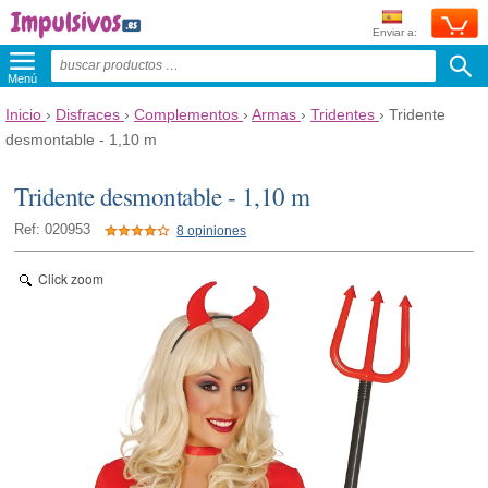
Enviar a:
Menú
Inicio
›
Disfraces
›
Complementos
›
Armas
›
Tridentes
›
Tridente
desmontable - 1,10 m
Tridente desmontable - 1,10 m
Ref: 020953
8 opiniones
Click zoom