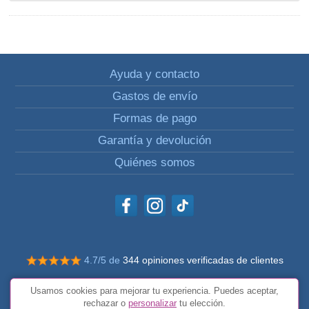
Ayuda y contacto
Gastos de envío
Formas de pago
Garantía y devolución
Quiénes somos
4.7/5 de
344 opiniones verificadas de clientes
© Todos los derechos reservados Impulsivos
Usamos cookies para mejorar tu experiencia. Puedes aceptar,
Condiciones generales
rechazar o
personalizar
tu elección.