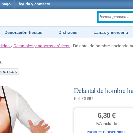
 pago
Ayuda y contacto
Decoración fiestas
Disfraces
Lanas y mercería
didas
›
Delantales y baberos eróticos
›
Delantal de hombre haciendo 
a
ERÓTICOS
Delantal de hombre h
Ref: GD9U
6,30 €
IVA incluído
PRODUCTO DISPONIBLE