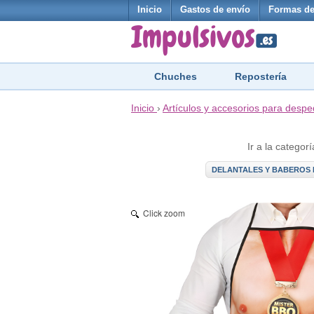
Inicio
Gastos de envío
Formas de
Chuches
Repostería
Inicio
›
Artículos y accesorios para despe
Ir a la categorí
DELANTALES Y BABEROS 
Click zoom