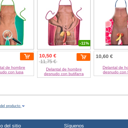
-11%
10,50 €
10,60 €
11,75 €
tal de hombre
Delantal de 
Delantal de hombre
udo con lupa
desnudo con 
desnudo con butifarra
del producto
o del sitio
Síguenos