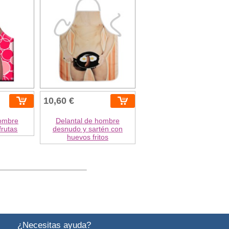
10,60 €
hombre
Delantal de hombre
frutas
desnudo y sartén con
huevos fritos
¿Necesitas ayuda?