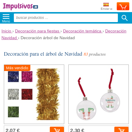
Enviar a:
Menú
Inicio
›
Decoración para fiestas
›
Decoración temática
›
Decoración
Navidad
›
Decoración árbol de Navidad
Decoración para el árbol de Navidad
83
productos
Más vendido
2,07 €
2,30 €