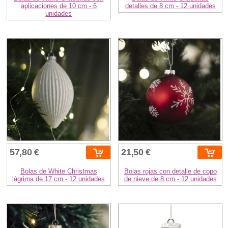
aplicaciones de 10 cm - 6
detalles de 8 cm - 12 unidades
unidades
57,80 €
21,50 €
Bolas de White Christmas
Bolas rojas con detalle de copo
lágrima de 17 cm - 12 unidades
de nieve de 8 cm - 12 unidades