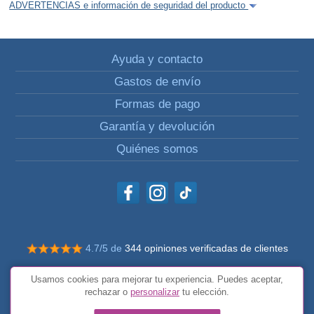
ADVERTENCIAS e información de seguridad del producto
Ayuda y contacto
Gastos de envío
Formas de pago
Garantía y devolución
Quiénes somos
4.7/5 de
344 opiniones verificadas de clientes
© Todos los derechos reservados Impulsivos
Usamos cookies para mejorar tu experiencia. Puedes aceptar,
Condiciones generales
rechazar o
personalizar
tu elección.