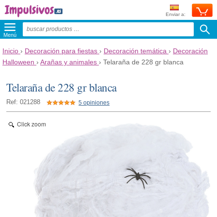
Enviar a:
Menú
Inicio
›
Decoración para fiestas
›
Decoración temática
›
Decoración
Halloween
›
Arañas y animales
›
Telaraña de 228 gr blanca
Telaraña de 228 gr blanca
Ref: 021288
5 opiniones
Click zoom