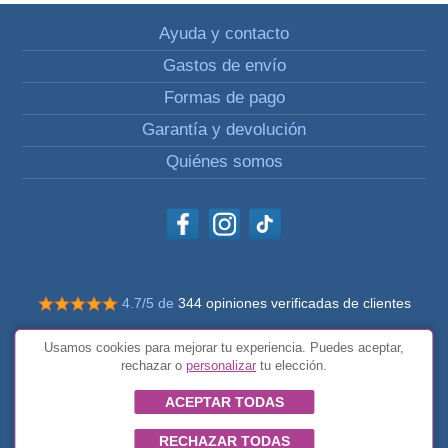
Ayuda y contacto
Gastos de envío
Formas de pago
Garantía y devolución
Quiénes somos
4.7/5 de
344 opiniones verificadas de clientes
© Todos los derechos reservados Impulsivos
Usamos cookies para mejorar tu experiencia. Puedes aceptar,
Condiciones generales
rechazar o
personalizar
tu elección.
ACEPTAR TODAS
RECHAZAR TODAS