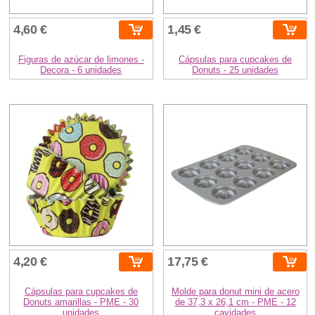
4,60 €
1,45 €
Figuras de azúcar de limones -
Cápsulas para cupcakes de
Decora - 6 unidades
Donuts - 25 unidades
4,20 €
17,75 €
Cápsulas para cupcakes de
Molde para donut mini de acero
Donuts amarillas - PME - 30
de 37,3 x 26,1 cm - PME - 12
unidades
cavidades