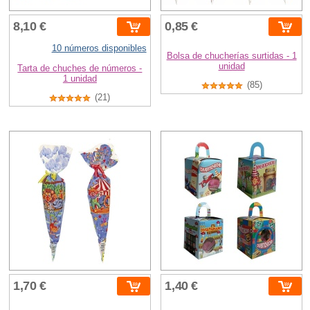
8,10 €
0,85 €
10 números disponibles
Bolsa de chucherías surtidas - 1
unidad
Tarta de chuches de números -
1 unidad
(85)
(21)
1,70 €
1,40 €