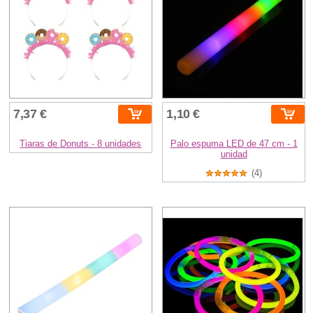
7,37 €
1,10 €
Tiaras de Donuts - 8 unidades
Palo espuma LED de 47 cm - 1
unidad
(4)