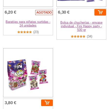
6,20 €
6,30 €
AGOTADO
Baratijas para piñatas surtidas -
Bolsa de chucherías - envase
24 unidades
individual - Fini Happy party -
500 gr
(23)
(34)
3,80 €