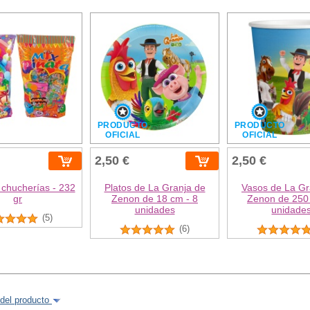
PRODUCTO
PRODUCTO
OFICIAL
OFICIAL
2,50 €
2,50 €
 chucherías - 232
Platos de La Granja de
Vasos de La Gr
gr
Zenon de 18 cm - 8
Zenon de 250 
unidades
unidade
(5)
(6)
del producto