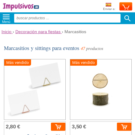
Enviar a:
Menú
Inicio
›
Decoración para fiestas
›
Marcasitios
Marcasitios y sittings para eventos
47
productos
Más vendido
Más vendido
2,80 €
3,50 €