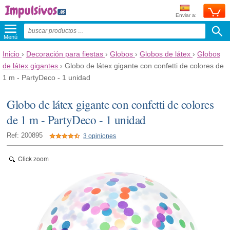
Enviar a:
Menú
Inicio
›
Decoración para fiestas
›
Globos
›
Globos de látex
›
Globos
de látex gigantes
›
Globo de látex gigante con confetti de colores de
1 m - PartyDeco - 1 unidad
Globo de látex gigante con confetti de colores
de 1 m - PartyDeco - 1 unidad
Ref: 200895
3 opiniones
Click zoom