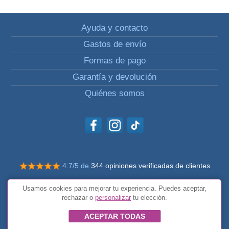
Ayuda y contacto
Gastos de envío
Formas de pago
Garantía y devolución
Quiénes somos
4.7/5 de
344 opiniones verificadas de clientes
© Todos los derechos reservados Impulsivos
Usamos cookies para mejorar tu experiencia. Puedes aceptar,
Condiciones generales
rechazar o
personalizar
tu elección.
ACEPTAR TODAS