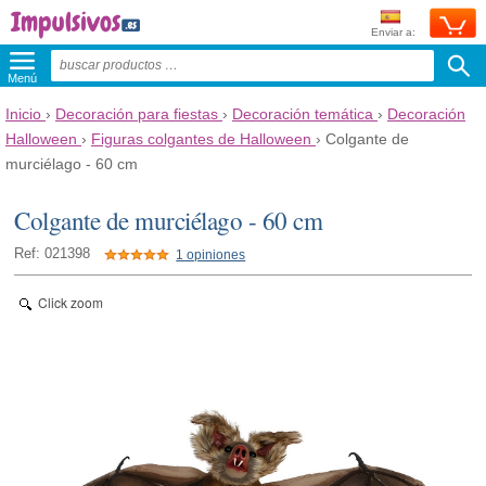
Enviar a:
Menú
Inicio
›
Decoración para fiestas
›
Decoración temática
›
Decoración
Halloween
›
Figuras colgantes de Halloween
›
Colgante de
murciélago - 60 cm
Colgante de murciélago - 60 cm
Ref: 021398
1 opiniones
Click zoom