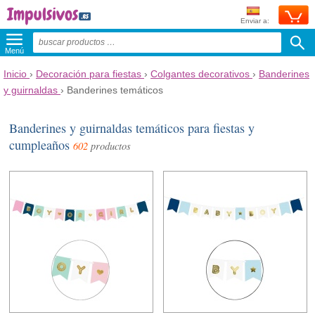
Enviar a:
Menú
Inicio
›
Decoración para fiestas
›
Colgantes decorativos
›
Banderines
y guirnaldas
›
Banderines temáticos
Banderines y guirnaldas temáticos para fiestas y
cumpleaños
602
productos