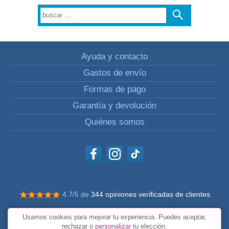
Ayuda y contacto
Gastos de envío
Formas de pago
Garantía y devolución
Quiénes somos
4.7/5 de
344 opiniones verificadas de clientes
© Todos los derechos reservados Impulsivos
Usamos cookies para mejorar tu experiencia. Puedes aceptar,
Condiciones generales
rechazar o
personalizar
tu elección.