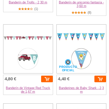
Banderín de Trolls - 2,30 m
Banderín de unicornio fantasía -
3,60 m
(1)
(8)
PRODUCTO
OFICIAL
4,80 €
4,40 €
Banderín de Vintage Red Truck
Banderines de Baby Shark - 2,3
de 1,67 m
m