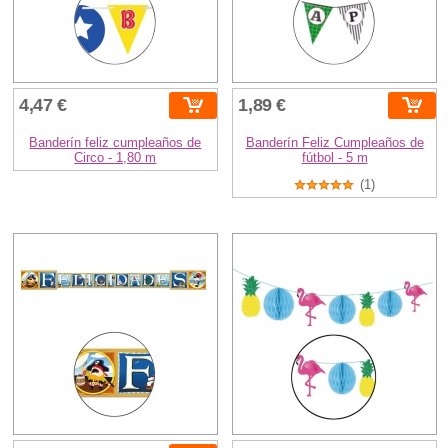
4,47 €
1,89 €
Banderín feliz cumpleaños de
Banderín Feliz Cumpleaños de
Circo - 1,80 m
fútbol - 5 m
(1)