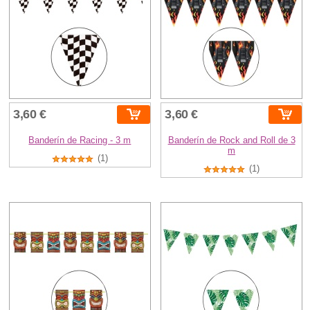
3,60 €
3,60 €
Banderín de Racing - 3 m
Banderín de Rock and Roll de 3
m
(1)
(1)