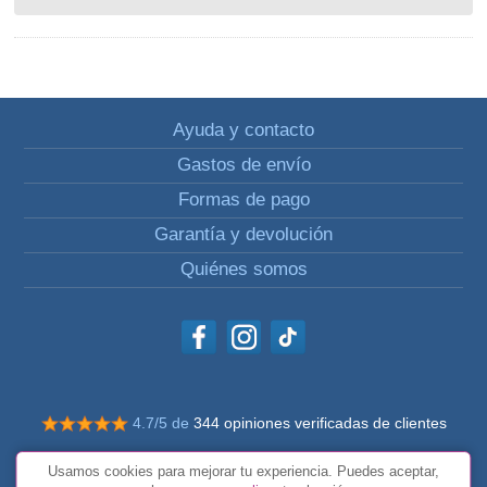
Ayuda y contacto
Gastos de envío
Formas de pago
Garantía y devolución
Quiénes somos
4.7/5 de
344 opiniones verificadas de clientes
© Todos los derechos reservados Impulsivos
Usamos cookies para mejorar tu experiencia. Puedes aceptar,