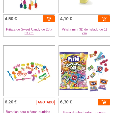
4,50 €
4,10 €
Piñata de Sweet Candy de 28 x
Piñata mini 3D de helado de 11
33 cm
cm
6,20 €
6,30 €
AGOTADO
Baratijas para piñatas surtidas -
Bolsa de chucherías - envase