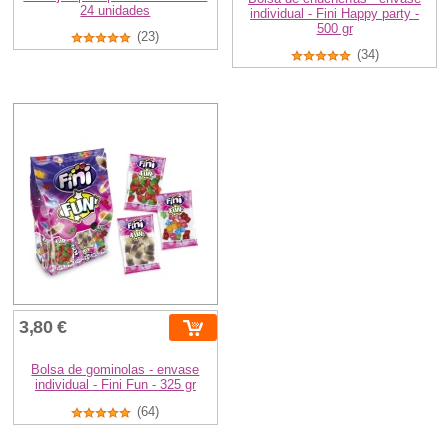
24 unidades
individual - Fini Happy party -
500 gr
(23)
(34)
3,80 €
Bolsa de gominolas - envase
individual - Fini Fun - 325 gr
(64)