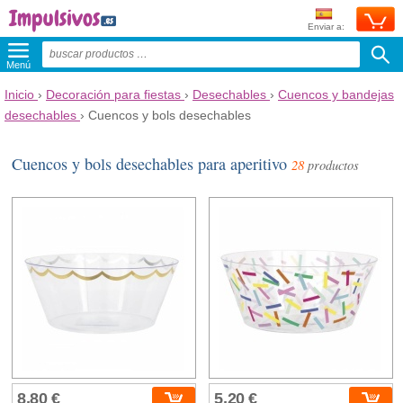
Enviar a:
Menú
Inicio
›
Decoración para fiestas
›
Desechables
›
Cuencos y bandejas
desechables
›
Cuencos y bols desechables
Cuencos y bols desechables para aperitivo
28
productos
8,80 €
5,20 €