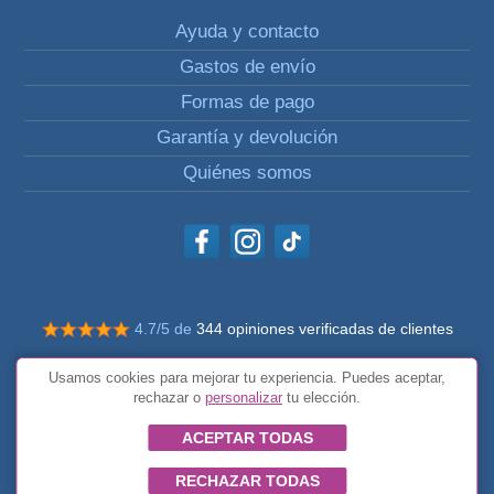
Ayuda y contacto
Gastos de envío
Formas de pago
Garantía y devolución
Quiénes somos
4.7/5 de
344 opiniones verificadas de clientes
© Todos los derechos reservados Impulsivos
Usamos cookies para mejorar tu experiencia. Puedes aceptar,
Condiciones generales
rechazar o
personalizar
tu elección.
ACEPTAR TODAS
RECHAZAR TODAS