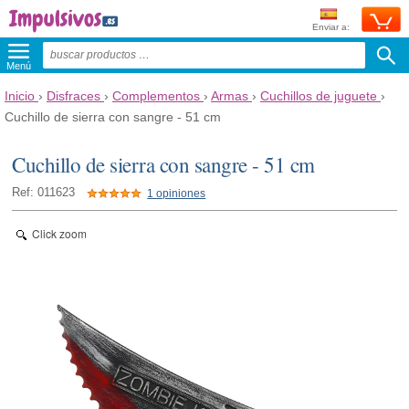
Enviar a:
Menú
Inicio
›
Disfraces
›
Complementos
›
Armas
›
Cuchillos de juguete
›
Cuchillo de sierra con sangre - 51 cm
Cuchillo de sierra con sangre - 51 cm
Ref: 011623
1 opiniones
Click zoom