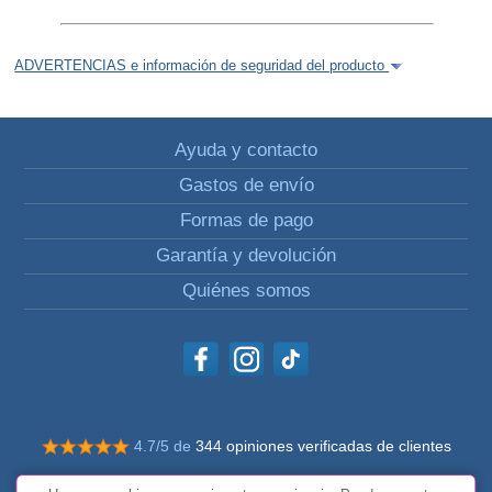
ADVERTENCIAS e información de seguridad del producto
Ayuda y contacto
Gastos de envío
Formas de pago
Garantía y devolución
Quiénes somos
4.7/5 de
344 opiniones verificadas de clientes
© Todos los derechos reservados Impulsivos