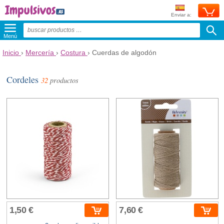
Enviar a:
Menú
Inicio
›
Mercería
›
Costura
›
Cuerdas de algodón
Cordeles
32
productos
1,50 €
7,60 €