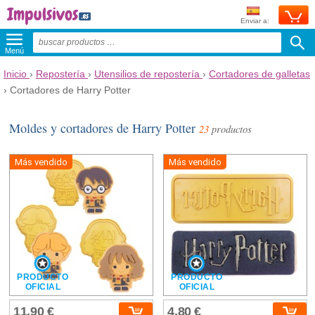
Enviar a:
Menú
Inicio
›
Repostería
›
Utensilios de repostería
›
Cortadores de galletas
›
Cortadores de Harry Potter
Moldes y cortadores de Harry Potter
23
productos
Más vendido
Más vendido
PRODUCTO
PRODUCTO
OFICIAL
OFICIAL
11,90 €
4,80 €