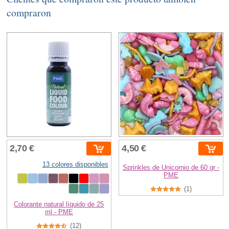
compraron
2,70 €
4,50 €
13 colores disponibles
Sprinkles de Unicornio de 60 gr -
PME
(1)
Colorante natural líquido de 25
ml - PME
(12)