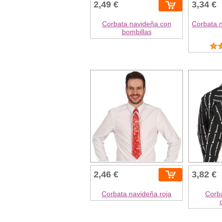
2,49 €
3,34 €
Corbata navideña con
Corbata n
bombillas
2,46 €
3,82 €
Corbata navideña roja
Corb