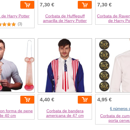
7,30 €
7,30 €
 de Harry Potter
Corbata de Hufflepuff
Corbata de Raven
amarilla de Harry Potter
de Harry Po
(3)
4,40 €
4,95 €
6 números d
con forma de pene
Corbata de bandera
de 40 cm
americana de 47 cm
Corbata de cum
porta cerv