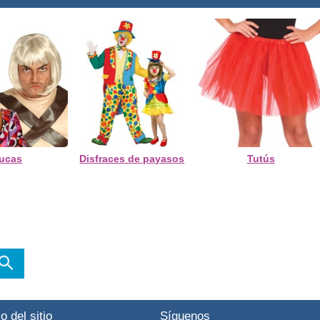
lucas
Disfraces de payasos
Tutús
o del sitio
Síguenos