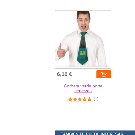
6,10 €
Corbata verde porta
cervezas
(1)
TAMBIÉN TE PUEDE INTERESAR