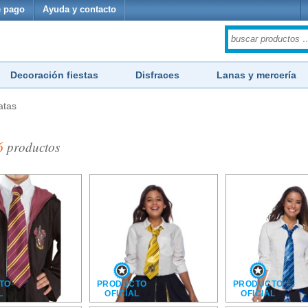
 pago
Ayuda y contacto
Decoración fiestas
Disfraces
Lanas y mercería
atas
6
productos
TO
PRODUCTO
PRODUCTO
L
OFICIAL
OFICIAL