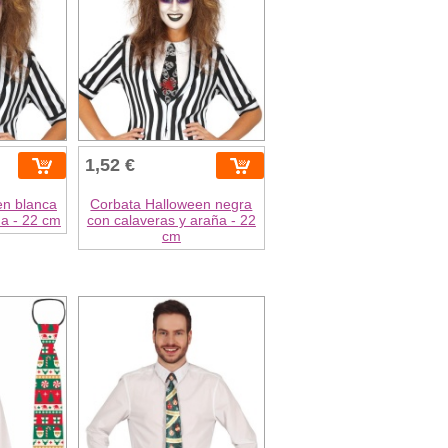
1,52 €
en blanca
Corbata Halloween negra
ña - 22 cm
con calaveras y araña - 22
cm