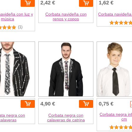
2,42 €
1,62 €
avideña con luz y
Corbata navideña con
Corbata navideña
música
renos y copos
(1)
4,90 €
0,75 €
Corbata negra inf
ata negra con
Corbata negra con
cm
calaveras
calaveras de catrina