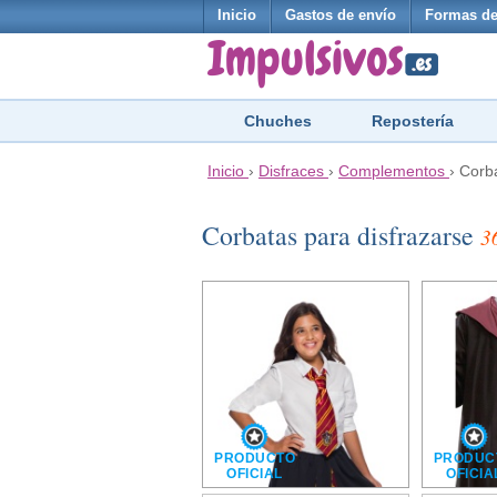
Inicio
Gastos de envío
Formas de
Chuches
Repostería
Inicio
›
Disfraces
›
Complementos
›
Corb
Corbatas para disfrazarse
3
PRODUCTO
PRODUC
OFICIAL
OFICIA