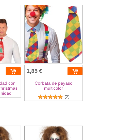
1,85 €
idad con
Corbata de payaso
Christmas
multicolor
unidad
(2)