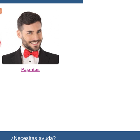
Pajaritas
¿Necesitas ayuda?