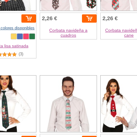
2,26 €
2,26 €
 colores disponibles
Corbata navideña a
Corbata navide
cuadros
cane
a lisa satinada
(3)