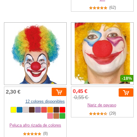
(62)
-18%
0,45 €
2,30 €
0,55 €
12 colores disponibles
Nariz de payaso
(29)
Peluca afro rizada de colores
(8)