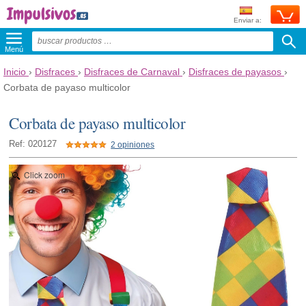
Enviar a:
Menú
Inicio
›
Disfraces
›
Disfraces de Carnaval
›
Disfraces de payasos
›
Corbata de payaso multicolor
Corbata de payaso multicolor
Ref: 020127
2 opiniones
Click zoom