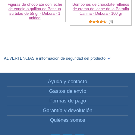
Figuras de chocolate con leche
Bombones de chocolate rellenos
de conejo o gallina de Pascua
de crema de leche de la Patrulla
surtidas de 55 gr - Dekora - 1
Canina - Dekora - 100 gr
unidad
(4)
ADVERTENCIAS e información de seguridad del producto
Ayuda y contacto
Gastos de envío
Formas de pago
Garantía y devolución
Quiénes somos