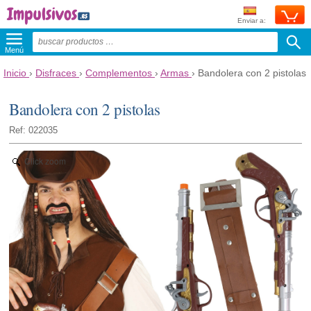
Enviar a:
Menú
Inicio
›
Disfraces
›
Complementos
›
Armas
›
Bandolera con 2 pistolas
Bandolera con 2 pistolas
Ref: 022035
Click zoom