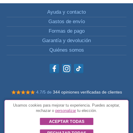
Ayuda y contacto
Gastos de envío
Formas de pago
Garantía y devolución
Quiénes somos
4.7/5 de
344 opiniones verificadas de clientes
© Todos los derechos reservados Impulsivos
Usamos cookies para mejorar tu experiencia. Puedes aceptar,
Condiciones generales
rechazar o
personalizar
tu elección.
ACEPTAR TODAS