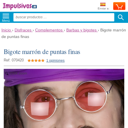
Enviar a:
Menú
Inicio
›
Disfraces
›
Complementos
›
Barbas y bigotes
›
Bigote marrón
de puntas finas
Bigote marrón de puntas finas
Ref: 070420
1 opiniones
Click zoom