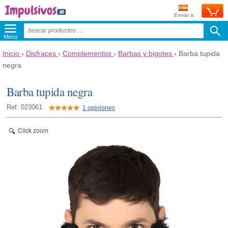
Enviar a:
Menú
Inicio
›
Disfraces
›
Complementos
›
Barbas y bigotes
›
Barba tupida
negra
Barba tupida negra
Ref: 023061
1 opiniones
Click zoom