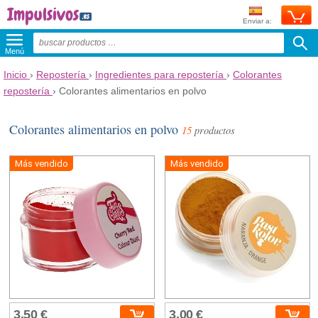
Enviar a:
Menú
Inicio
›
Repostería
›
Ingredientes para repostería
›
Colorantes
repostería
›
Colorantes alimentarios en polvo
Colorantes alimentarios en polvo
15
productos
Más vendido
Más vendido
3,50 €
3,00 €