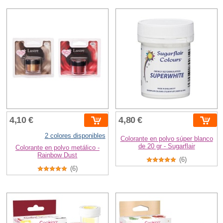
4,10 €
4,80 €
2 colores disponibles
Colorante en polvo súper blanco
de 20 gr - Sugarflair
Colorante en polvo metálico -
Rainbow Dust
(6)
(6)