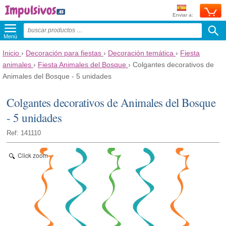
Enviar a:
Menú
Inicio
›
Decoración para fiestas
›
Decoración temática
›
Fiesta
animales
›
Fiesta Animales del Bosque
›
Colgantes decorativos de
Animales del Bosque - 5 unidades
Colgantes decorativos de Animales del Bosque
- 5 unidades
Ref: 141110
Click zoom