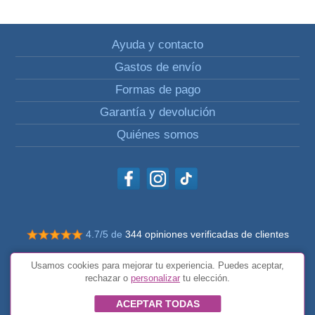
Ayuda y contacto
Gastos de envío
Formas de pago
Garantía y devolución
Quiénes somos
4.7/5 de
344 opiniones verificadas de clientes
© Todos los derechos reservados Impulsivos
Usamos cookies para mejorar tu experiencia. Puedes aceptar,
Condiciones generales
rechazar o
personalizar
tu elección.
ACEPTAR TODAS