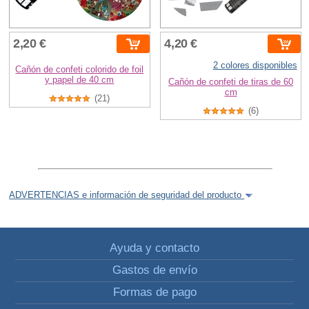
2,20 €
4,20 €
2 colores disponibles
Cañón de confeti colorido de foil
y papel de 40 cm
Cañón de confeti de tiras de 60
cm
(21)
(6)
ADVERTENCIAS e información de seguridad del producto
Ayuda y contacto
Gastos de envío
Formas de pago