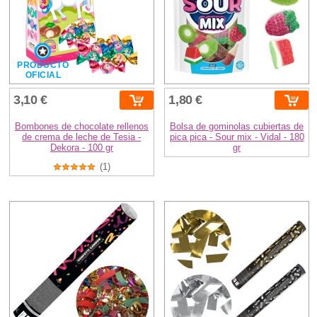
PRODUCTO
OFICIAL
3,10 €
1,80 €
Bombones de chocolate rellenos
Bolsa de gominolas cubiertas de
de crema de leche de Tesia -
pica pica - Sour mix - Vidal - 180
Dekora - 100 gr
gr
(1)