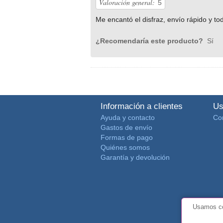
Valoración general:
5
Me encantó el disfraz, envío rápido y to
¿Recomendaría este producto?
Sí
Información a clientes
Us
Ayuda y contacto
Co
Gastos de envío
Formas de pago
Quiénes somos
Garantía y devolución
Usamos co