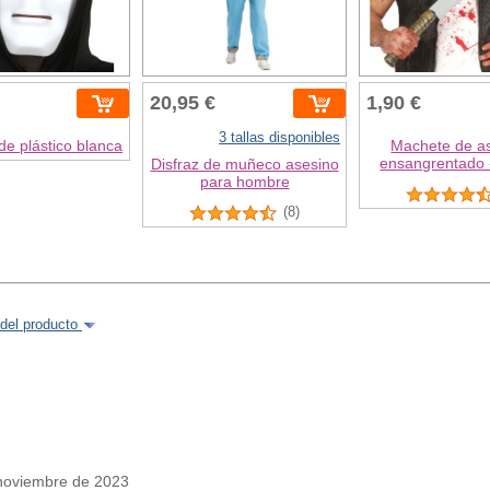
20,95 €
1,90 €
3 tallas disponibles
e plástico blanca
Machete de a
ensangrentado 
Disfraz de muñeco asesino
para hombre
(8)
del producto
noviembre de 2023