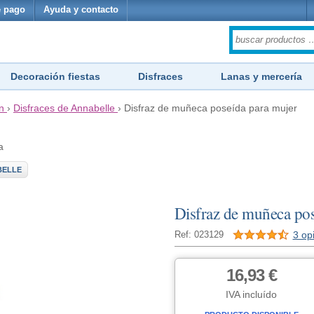
 pago
Ayuda y contacto
Decoración fiestas
Disfraces
Lanas y mercería
n
›
Disfraces de Annabelle
›
Disfraz de muñeca poseída para mujer
a
BELLE
Disfraz de muñeca pos
3 op
Ref: 023129
16,93 €
IVA incluído