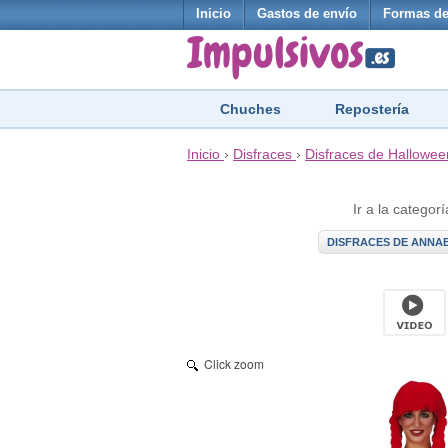
Inicio
Gastos de envío
Formas de
Chuches
Repostería
Inicio
›
Disfraces
›
Disfraces de Hallowee
Ir a la categorí
DISFRACES DE ANNA
Click zoom