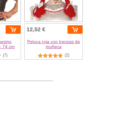
12,52 €
sesino
Peluca roja con trenzas de
- 74 cm
muñeca
(7)
(2)