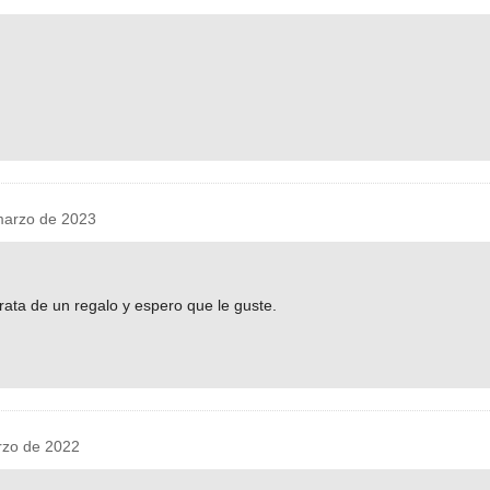
arzo de 2023
rata de un regalo y espero que le guste.
rzo de 2022