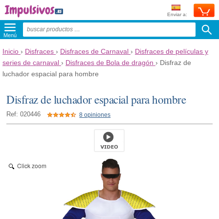
Enviar a:
Menú
Inicio
›
Disfraces
›
Disfraces de Carnaval
›
Disfraces de películas y
series de carnaval
›
Disfraces de Bola de dragón
›
Disfraz de
luchador espacial para hombre
Disfraz de luchador espacial para hombre
Ref: 020446
8 opiniones
Click zoom