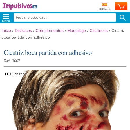
Enviar a:
Menú
Inicio
›
Disfraces
›
Complementos
›
Maquillaje
›
Cicatrices
›
Cicatriz
boca partida con adhesivo
Cicatriz boca partida con adhesivo
Ref: J66Z
Click zoom