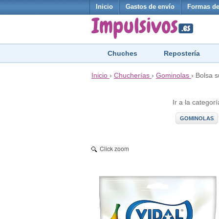
Inicio
Gastos de envío
Formas de
Chuches
Repostería
Inicio
›
Chucherías
›
Gominolas
›
Bolsa s
Ir a la categorí
GOMINOLAS
Click zoom