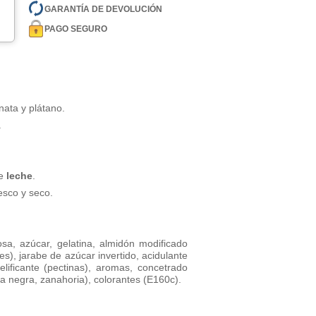
GARANTÍA DE DEVOLUCIÓN
PAGO SEGURO
nata y plátano.
.
de
leche
.
esco y seco.
sa, azúcar, gelatina, almidón modificado
es), jarabe de azúcar invertido, acidulante
 gelificante (pectinas), aromas, concetrado
la negra, zanahoria), colorantes (E160c).