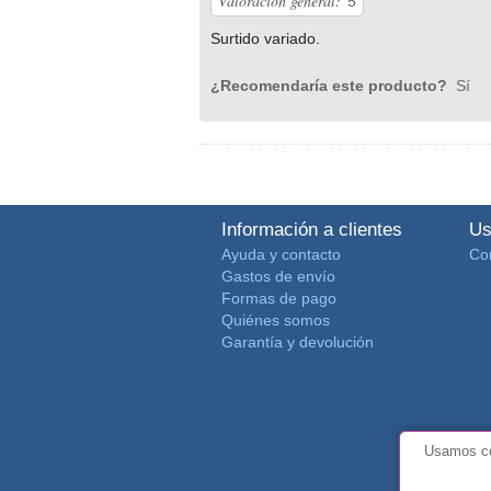
Valoración general:
5
Surtido variado.
¿Recomendaría este producto?
Sí
Información a clientes
Us
Ayuda y contacto
Co
Gastos de envío
Formas de pago
Quiénes somos
Garantía y devolución
Usamos co