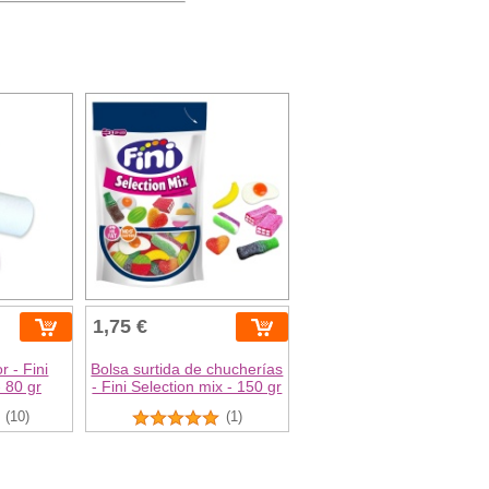
1,75 €
r - Fini
Bolsa surtida de chucherías
- 80 gr
- Fini Selection mix - 150 gr
(10)
(1)