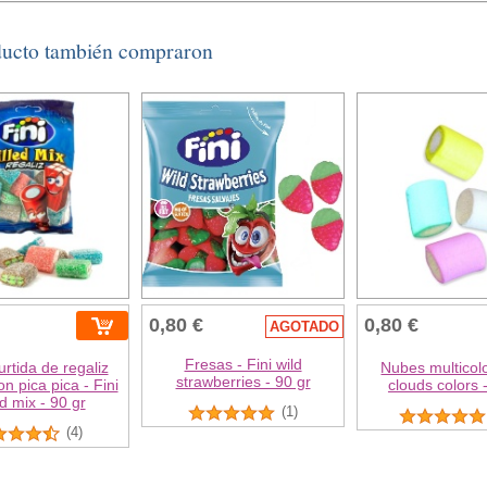
ducto también compraron
0,80 €
0,80 €
AGOTADO
Fresas - Fini wild
urtida de regaliz
Nubes multicolo
strawberries - 90 gr
on pica pica - Fini
clouds colors 
ed mix - 90 gr
(1)
(4)