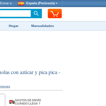
Enviar a:
España (Península)
Hogar
Manualidades
olas con azúcar y pica pica -
iniones
GASTOS DE ENVÍO
CUÁNDO LLEGA ?