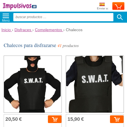
Enviar a:
Menú
Inicio
›
Disfraces
›
Complementos
›
Chalecos
Chalecos para disfrazarse
41
productos
20,50 €
15,90 €