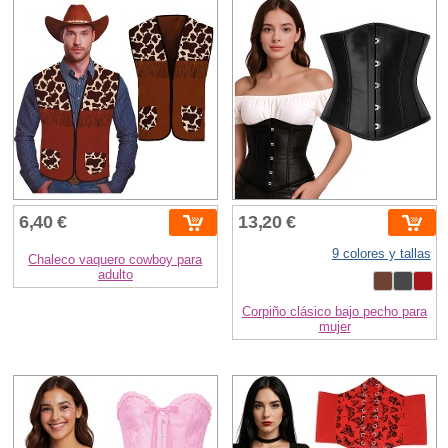
6,40 €
13,20 €
9 colores y tallas
Chaleco vaquero cowboy para
adulto
Corpiño clásico bajo pecho para
mujer