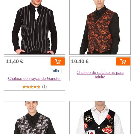
11,40 €
10,40 €
Talla: L
Chaleco de calabazas para
adulto
Chaleco con rayas de Gánster
(1)