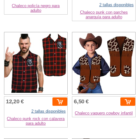
2 tallas disponibles
Chaleco policía negro para
adulto
Chaleco punk con parches
anarquía para adulto
12,20 €
6,50 €
2 tallas disponibles
Chaleco vaquero cowboy infantil
Chaleco punk rock con calavera
para adulto