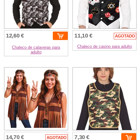
12,60 €
11,10 €
AGOTADO
Chaleco de casino para adulto
Chaleco de calaveras para
adulto
14,70 €
7,30 €
AGOTADO