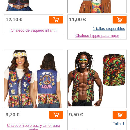
12,10 €
11,00 €
1 tallas disponibles
Chaleco de vaquero infantil
Chaleco hippie para mujer
9,70 €
9,50 €
Talla: L
Chaleco hippie paz y amor para
mujer