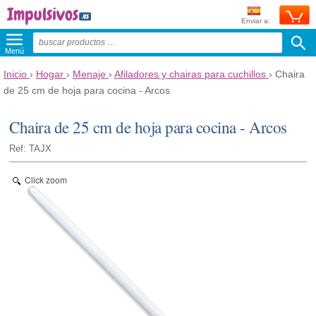
Enviar a:
Menú
Inicio
›
Hogar
›
Menaje
›
Afiladores y chairas para cuchillos
›
Chaira
de 25 cm de hoja para cocina - Arcos
Chaira de 25 cm de hoja para cocina - Arcos
Ref: TAJX
Click zoom