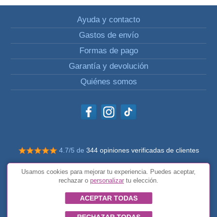
Ayuda y contacto
Gastos de envío
Formas de pago
Garantía y devolución
Quiénes somos
4.7/5 de
344 opiniones verificadas de clientes
© Todos los derechos reservados Impulsivos
Usamos cookies para mejorar tu experiencia. Puedes aceptar,
Condiciones generales
rechazar o
personalizar
tu elección.
ACEPTAR TODAS