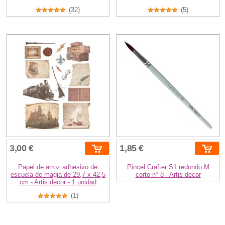
(32)
(5)
3,00 €
1,85 €
Papel de arroz adhesivo de
Pincel Crafter S1 redondo M
escuela de magia de 29,7 x 42,5
corto nº 8 - Artis decor
cm - Artis decor - 1 unidad
(1)