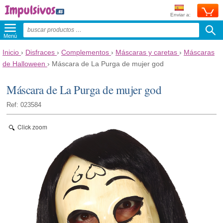
Enviar a:
Menú
Inicio
›
Disfraces
›
Complementos
›
Máscaras y caretas
›
Máscaras
de Halloween
›
Máscara de La Purga de mujer god
Máscara de La Purga de mujer god
Ref: 023584
Click zoom