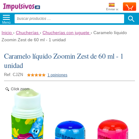
Enviar a:
Menú
Inicio
›
Chucherías
›
Chucherías con juguete
›
Caramelo líquido
Zoomin Zest de 60 ml - 1 unidad
Caramelo líquido Zoomin Zest de 60 ml - 1
unidad
Ref: CJZN
1 opiniones
Click zoom