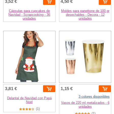
3,52 €
4,50 €
Cápsulas para cupcakes de
Moldes para panettone de 100 gr
Navidad - Scrapcooking - 36
desechables - Decora - 12
unidades
unidades
3,81 €
1,15 €
3 colores disponibles
Delantal de Navidad con Papá
Noel
Vasos de 220 ml metalizados - 6
unidades
(1)
(1)