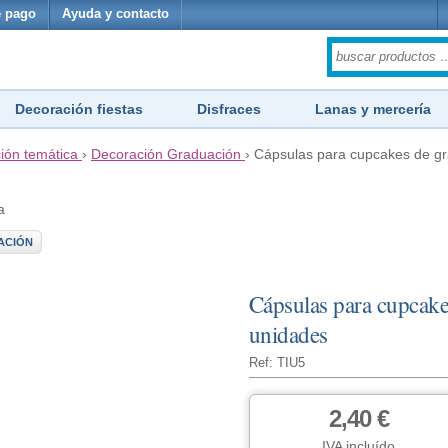
 pago
Ayuda y contacto
Decoración fiestas
Disfraces
Lanas y mercería
ión temática
›
Decoración Graduación
›
Cápsulas para cupcakes de gr
a
ACIÓN
Cápsulas para cupcake
unidades
Ref: TIU5
2,40 €
IVA incluído