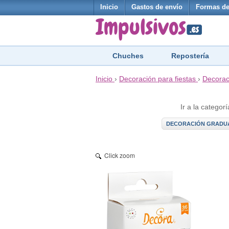
Inicio
Gastos de envío
Formas de
Chuches
Repostería
Inicio
›
Decoración para fiestas
›
Decorac
Ir a la categorí
DECORACIÓN GRADU
Click zoom