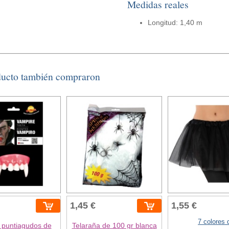
Medidas reales
Longitud: 1,40 m
ducto también compraron
1,45 €
1,55 €
7 colores 
 puntiagudos de
Telaraña de 100 gr blanca