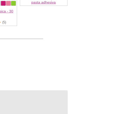
pasta adhesiva
sica - 30
(5)