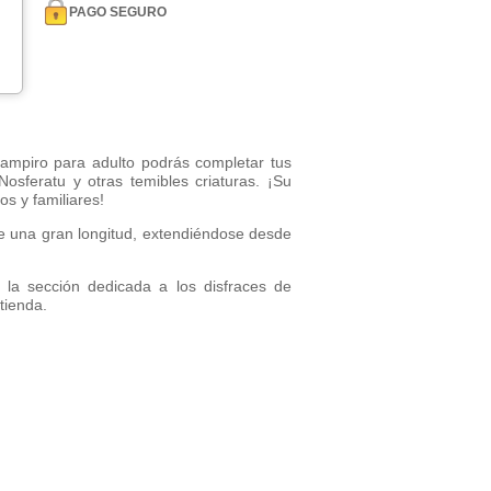
PAGO SEGURO
ampiro para adulto podrás completar tus
osferatu y otras temibles criaturas. ¡Su
s y familiares!
e una gran longitud, extendiéndose desde
 la sección dedicada a los disfraces de
tienda.