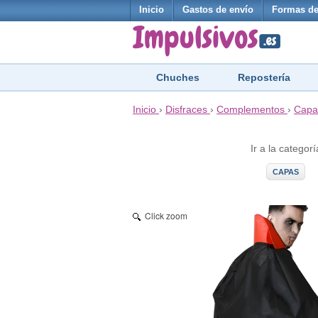
Inicio
Gastos de envío
Formas de
Chuches
Repostería
Inicio
›
Disfraces
›
Complementos
›
Capa
Ir a la categorí
CAPAS
Click zoom