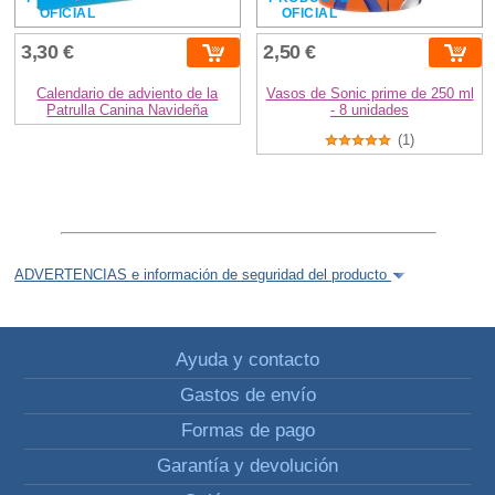
OFICIAL
OFICIAL
3,30 €
2,50 €
Calendario de adviento de la
Vasos de Sonic prime de 250 ml
Patrulla Canina Navideña
- 8 unidades
(1)
ADVERTENCIAS e información de seguridad del producto
Ayuda y contacto
Gastos de envío
Formas de pago
Garantía y devolución