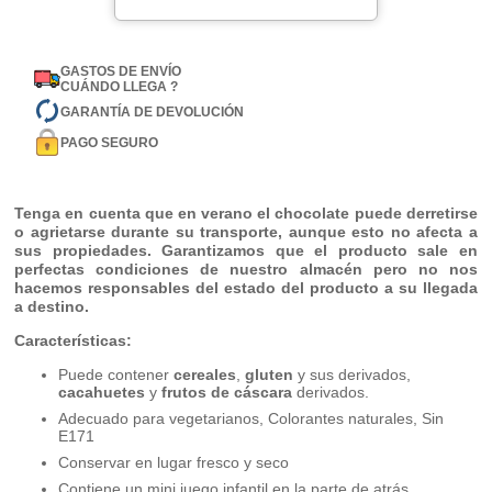
GASTOS DE ENVÍO
CUÁNDO LLEGA ?
GARANTÍA DE DEVOLUCIÓN
PAGO SEGURO
Tenga en cuenta que en verano el chocolate puede derretirse
o agrietarse durante su transporte, aunque esto no afecta a
sus propiedades. Garantizamos que el producto sale en
perfectas condiciones de nuestro almacén pero no nos
hacemos responsables del estado del producto a su llegada
a destino.
Características:
Puede contener
cereales
,
gluten
y sus derivados,
cacahuetes
y
frutos de cáscara
derivados.
Adecuado para vegetarianos, Colorantes naturales, Sin
E171
Conservar en lugar fresco y seco
Contiene un mini juego infantil en la parte de atrás