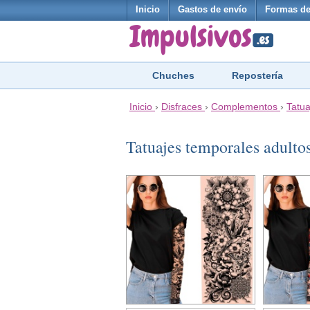
Inicio
Gastos de envío
Formas de
Chuches
Repostería
Inicio
›
Disfraces
›
Complementos
›
Tatua
Tatuajes temporales adulto