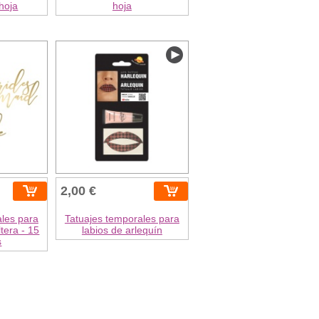
hoja
hoja
2,00 €
ales para
Tatuajes temporales para
tera - 15
labios de arlequín
s