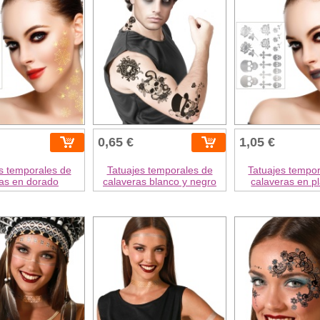
0,65 €
1,05 €
s temporales de
Tatuajes temporales de
Tatuajes tempo
as en dorado
calaveras blanco y negro
calaveras en p