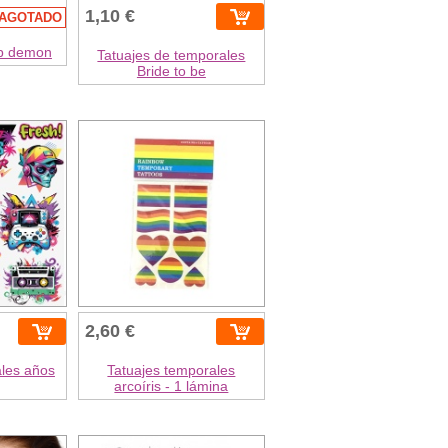
1,10 €
AGOTADO
op demon
Tatuajes de temporales
Bride to be
2,60 €
ales años
Tatuajes temporales
arcoíris - 1 lámina