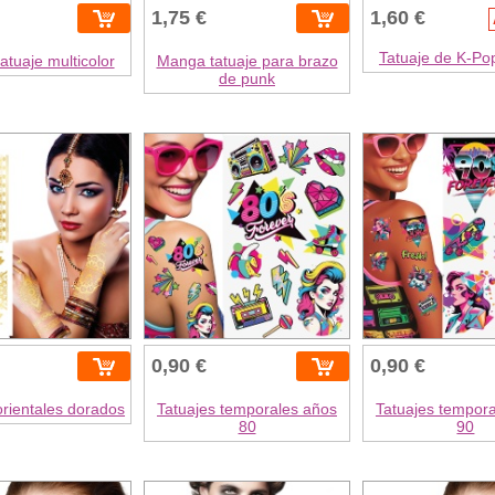
1,75 €
1,60 €
Tatuaje de K-P
tuaje multicolor
Manga tatuaje para brazo
de punk
0,90 €
0,90 €
orientales dorados
Tatuajes temporales años
Tatuajes tempor
80
90