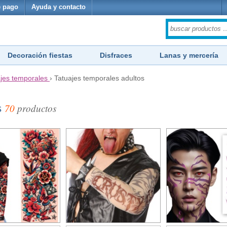
 pago
Ayuda y contacto
Decoración fiestas
Disfraces
Lanas y mercería
jes temporales
›
Tatuajes temporales adultos
s
70
productos