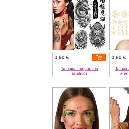
0,90 €
0,80 €
Tatuajes temporales
Tatuaje
asiáticos
arañ