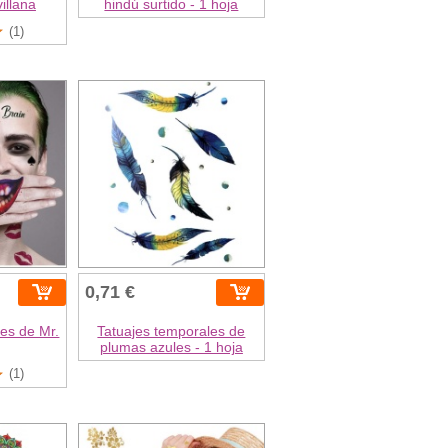
illana
hindú surtido - 1 hoja
(1)
0,71 €
es de Mr.
Tatuajes temporales de
plumas azules - 1 hoja
(1)