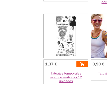
dor
1,37 €
0,90 €
Tatuajes temporales
Tatua
monocromáticos - 12
unidades