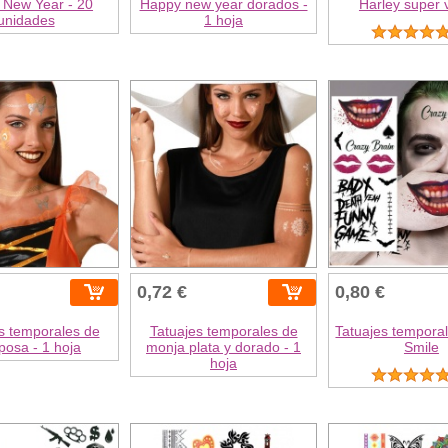
 New Year - 20
Happy new year dorados -
Harley super v
unidades
1 hoja
0,72 €
0,80 €
s temporales de
Tatuajes temporales de
Tatuajes temporal
posa - 1 hoja
monja plata y dorado - 1
Smile
hoja