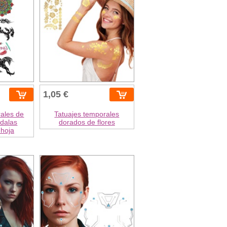
1,05 €
rales de
Tatuajes temporales
ndalas
dorados de flores
 hoja