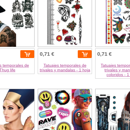
0,71 €
0,71 €
s temporales de
Tatuajes temporales de
Tatuajes tempo
Thug life
trivales y mandalas - 1 hoja
trivales y ma
coloridos - 1