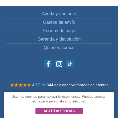
Ayuda y contacto
Gastos de envío
Formas de pago
Garantía y devolución
Quiénes somos
4.7/5 de
344 opiniones verificadas de clientes
© Todos los derechos reservados Impulsivos
Usamos cookies para mejorar tu experiencia. Puedes aceptar,
Condiciones generales
rechazar o
personalizar
tu elección.
ACEPTAR TODAS