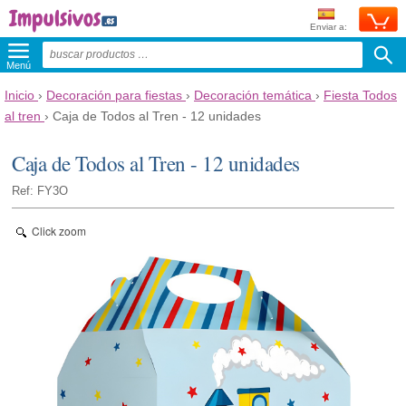
Enviar a:
Menú
Inicio
›
Decoración para fiestas
›
Decoración temática
›
Fiesta Todos
al tren
›
Caja de Todos al Tren - 12 unidades
Caja de Todos al Tren - 12 unidades
Ref: FY3O
Click zoom