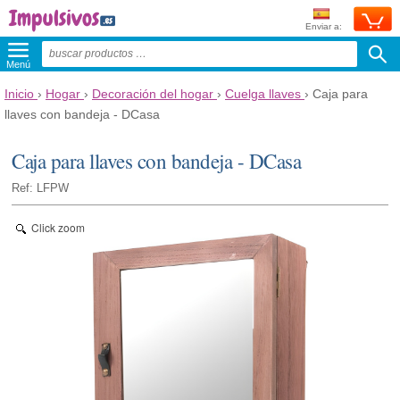
Enviar a:
Menú
Inicio
›
Hogar
›
Decoración del hogar
›
Cuelga llaves
›
Caja para
llaves con bandeja - DCasa
Caja para llaves con bandeja - DCasa
Ref: LFPW
Click zoom