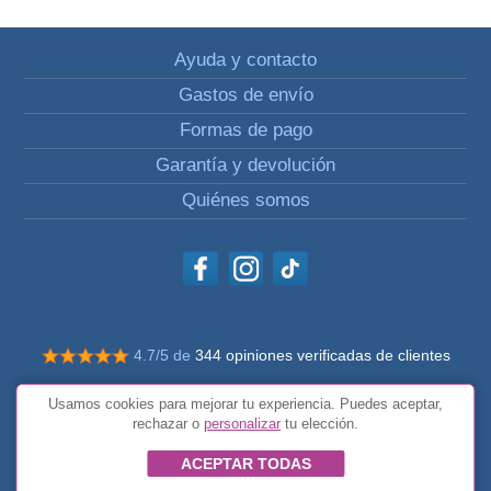
Ayuda y contacto
Gastos de envío
Formas de pago
Garantía y devolución
Quiénes somos
4.7/5 de
344 opiniones verificadas de clientes
© Todos los derechos reservados Impulsivos
Usamos cookies para mejorar tu experiencia. Puedes aceptar,
Condiciones generales
rechazar o
personalizar
tu elección.
ACEPTAR TODAS